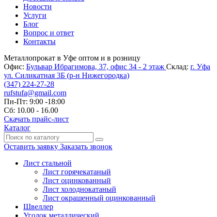
Новости
Услуги
Блог
Вопрос и ответ
Контакты
Металлопрокат в Уфе оптом и в розницу
Офис:
Бульвар Ибрагимова, 37, офис 34 - 2 этаж
Склад:
г. Уфа
ул. Силикатная 3Б (р-н Нижегородка)
(347)
224-27-28
rufstufa@gmail.com
Пн-Пт: 9:00 -18:00
Сб: 10.00 - 16.00
Скачать прайс-лист
Каталог
Оставить заявку
Заказать звонок
Лист стальной
Лист горячекатаный
Лист оцинкованный
Лист холоднокатаный
Лист окрашенный оцинкованный
Швеллер
Уголок металлический