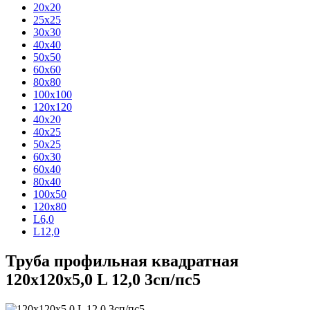
20x20
25x25
30x30
40x40
50x50
60x60
80x80
100x100
120x120
40x20
40x25
50x25
60x30
60x40
80x40
100x50
120x80
L6,0
L12,0
Труба профильная квадратная
120x120x5,0 L 12,0 3сп/пс5