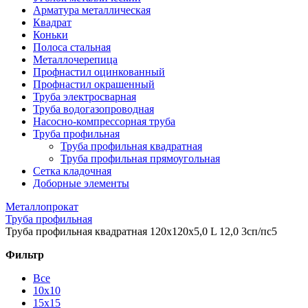
Арматура металлическая
Квадрат
Коньки
Полоса стальная
Металлочерепица
Профнастил оцинкованный
Профнастил окрашенный
Труба электросварная
Труба водогазопроводная
Насосно-компрессорная труба
Труба профильная
Труба профильная квадратная
Труба профильная прямоугольная
Сетка кладочная
Доборные элементы
Металлопрокат
Труба профильная
Труба профильная квадратная 120x120x5,0 L 12,0 3сп/пс5
Фильтр
Все
10x10
15x15