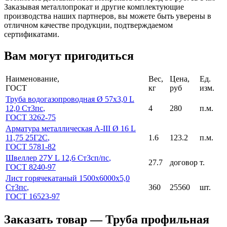
Заказывая металлопрокат и другие комплектующие
производства наших партнеров, вы можете быть уверены в
отличном качестве продукции, подтверждаемом
сертификатами.
Вам могут пригодиться
Наименование,
Вес,
Цена,
Ед.
ГОСТ
кг
руб
изм.
Труба водогазопроводная Ø 57x3,0 L
12,0 Ст3пс
,
4
280
п.м.
ГОСТ 3262-75
Арматура металлическая A-III Ø 16 L
11,75 25Г2С
,
1.6
123.2
п.м.
ГОСТ 5781-82
Швеллер 27У L 12,6 Ст3сп/пс
,
27.7
договор
т.
ГОСТ 8240-97
Лист горячекатаный 1500x6000x5,0
Ст3пс
,
360
25560
шт.
ГОСТ 16523-97
Заказать товар — Труба профильная