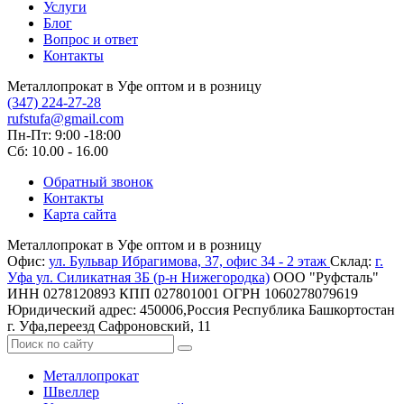
Услуги
Блог
Вопрос и ответ
Контакты
Металлопрокат в Уфе оптом и в розницу
(347) 224-27-28
rufstufa@gmail.com
Пн-Пт: 9:00 -18:00
Сб: 10.00 - 16.00
Обратный звонок
Контакты
Карта сайта
Металлопрокат в Уфе оптом и в розницу
Офис:
ул. Бульвар Ибрагимова, 37, офис 34 - 2 этаж
Склад:
г.
Уфа ул. Силикатная 3Б (р-н Нижегородка)
ООО "Руфсталь"
ИНН 0278120893
КПП 027801001
ОГРН 1060278079619
Юридический адрес: 450006,Россия Республика Башкортостан
г. Уфа,переезд Сафроновский, 11
Металлопрокат
Швеллер