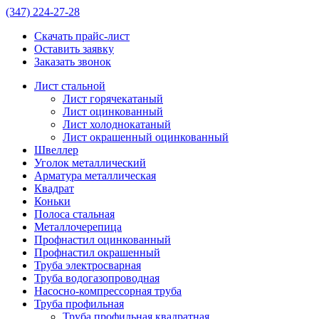
(347)
224-27-28
Скачать прайс-лист
Оставить заявку
Заказать звонок
Лист стальной
Лист горячекатаный
Лист оцинкованный
Лист холоднокатаный
Лист окрашенный оцинкованный
Швеллер
Уголок металлический
Арматура металлическая
Квадрат
Коньки
Полоса стальная
Металлочерепица
Профнастил оцинкованный
Профнастил окрашенный
Труба электросварная
Труба водогазопроводная
Насосно-компрессорная труба
Труба профильная
Труба профильная квадратная