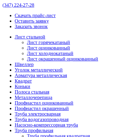
(347)
224-27-28
Скачать прайс-лист
Оставить заявку
Заказать звонок
Лист стальной
Лист горячекатаный
Лист оцинкованный
Лист холоднокатаный
Лист окрашенный оцинкованный
Швеллер
Уголок металлический
Арматура металлическая
Квадрат
Коньки
Полоса стальная
Металлочерепица
Профнастил оцинкованный
Профнастил окрашенный
Труба электросварная
Труба водогазопроводная
Насосно-компрессорная труба
Труба профильная
Труба профильная квадратная