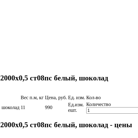
000x0,5 ст08пс белый, шоколад
Вес п.м, кг
Цена, руб.
Ед. изм.
Кол-во
Количество
Ед.изм.
, шоколад
11
990
eшт.
000x0,5 ст08пс белый, шоколад - цены