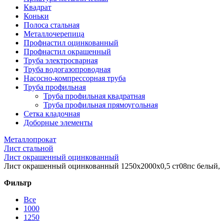
Квадрат
Коньки
Полоса стальная
Металлочерепица
Профнастил оцинкованный
Профнастил окрашенный
Труба электросварная
Труба водогазопроводная
Насосно-компрессорная труба
Труба профильная
Труба профильная квадратная
Труба профильная прямоугольная
Сетка кладочная
Доборные элементы
Металлопрокат
Лист стальной
Лист окрашенный оцинкованный
Лист окрашенный оцинкованный 1250x2000x0,5 ст08пс белый,
Фильтр
Все
1000
1250