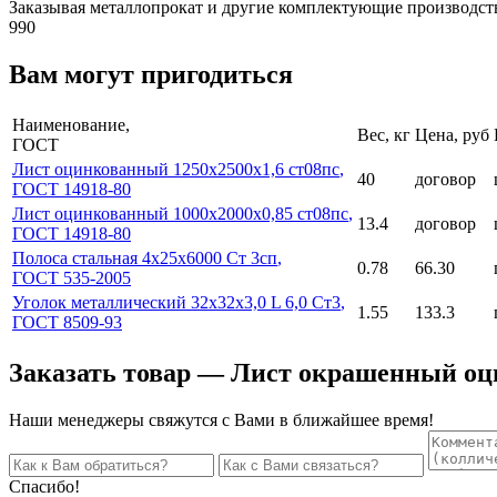
Заказывая металлопрокат и другие комплектующие производст
990
Вам могут пригодиться
Наименование,
Вес, кг
Цена, руб
ГОСТ
Лист оцинкованный 1250x2500x1,6 ст08пс
,
40
договор
ГОСТ 14918-80
Лист оцинкованный 1000x2000x0,85 ст08пс
,
13.4
договор
ГОСТ 14918-80
Полоса стальная 4х25х6000 Ст 3сп
,
0.78
66.30
ГОСТ 535-2005
Уголок металлический 32x32x3,0 L 6,0 Ст3
,
1.55
133.3
ГОСТ 8509-93
Заказать товар — Лист окрашенный оц
Наши менеджеры свяжутся с Вами в ближайшее время!
Спасибо!