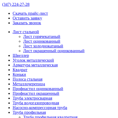
(347)
224-27-28
Скачать прайс-лист
Оставить заявку
Заказать звонок
Лист стальной
Лист горячекатаный
Лист оцинкованный
Лист холоднокатаный
Лист окрашенный оцинкованный
Швеллер
Уголок металлический
Арматура металлическая
Квадрат
Коньки
Полоса стальная
Металлочерепица
Профнастил оцинкованный
Профнастил окрашенный
Труба электросварная
Труба водогазопроводная
Насосно-компрессорная труба
Труба профильная
Труба профильная квадратная