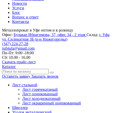
Новости
Услуги
Блог
Вопрос и ответ
Контакты
Металлопрокат в Уфе оптом и в розницу
Офис:
Бульвар Ибрагимова, 37, офис 34 - 2 этаж
Склад:
г. Уфа
ул. Силикатная 3Б (р-н Нижегородка)
(347)
224-27-28
rufstufa@gmail.com
Пн-Пт: 9:00 -18:00
Сб: 10.00 - 16.00
Скачать прайс-лист
Каталог
Оставить заявку
Заказать звонок
Лист стальной
Лист горячекатаный
Лист оцинкованный
Лист холоднокатаный
Лист окрашенный оцинкованный
Швеллер
Уголок металлический