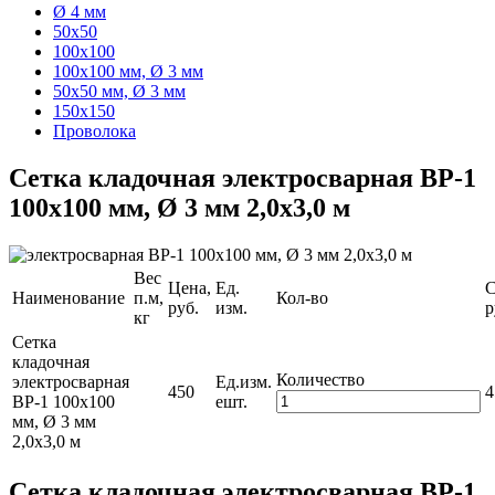
Ø 4 мм
50x50
100x100
100x100 мм, Ø 3 мм
50x50 мм, Ø 3 мм
150x150
Проволока
Сетка кладочная электросварная ВР-1
100x100 мм, Ø 3 мм 2,0x3,0 м
Вес
Цена,
Ед.
С
Наименование
п.м,
Кол-во
руб.
изм.
р
кг
Сетка
кладочная
Количество
электросварная
Ед.изм.
450
4
ВР-1 100x100
eшт.
мм, Ø 3 мм
2,0x3,0 м
Сетка кладочная электросварная ВР-1